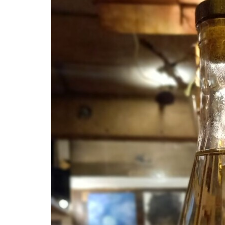
屋
町
に
あ
る
ダ
イ
ニ
ン
グ
バ
ー