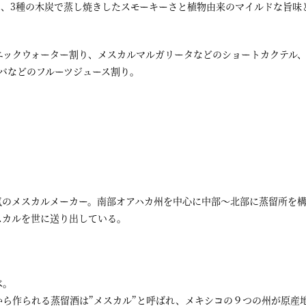
し、3種の木炭で蒸し焼きしたスモーキーさと植物由来のマイルドな旨味
ニックウォーター割り、メスカルマルガリータなどのショートカクテル
バなどのフルーツジュース割り。
気のメスカルメーカー。南部オアハカ州を中心に中部〜北部に蒸留所を
スカルを世に送り出している。
ベ。
ら作られる蒸留酒は”メスカル”と呼ばれ、メキシコの９つの州が原産