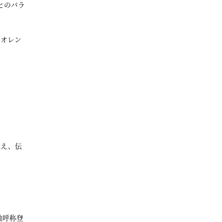
とのバラ
、オレン
構え、伝
地呼称登