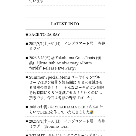
ています
LATEST INFO
BACK TO DA BAY
2026/8/1(土)~30(日) インプロアート展 寺井
ミツグ
2026.8.18(火) @ Yokohama GrassRoots (横
浜) 「jizue 20th Anniversary Album
“orbis” Release Eve Party」
Summer Special Menu ゴーヤチャンプル。
ゴーヤはガン細胞を短時間に ９８％死滅させ
る脅威の野菜！！ そんなゴーヤがガン細胞
を短時間に９８％死滅させる！というのには
驚きです。今回は脅威の野菜『ゴーヤ』
30年のお祝いにYOKOHAMA BEER さんの計
らいでBEERを作っていただきました
2026/8/1(土)~30(日) インプロアート展 寺井
ミツグ @ronnie_terai
7/27 911T 今回はシルクスクリーンプリント