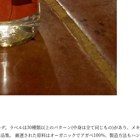
デ。ラベルは30種類以上のパターン(中身は全て同じもの)があり、メ
品集。 厳選された原料はオーガニックでアガベ100%、製造方法もハ