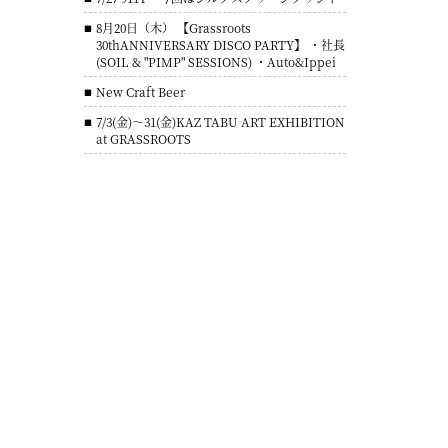
8月20日（木） 【Grassroots
30thANNIVERSARY DISCO PARTY】 ・社長
(SOIL & "PIMP" SESSIONS) ・Auto&Ippei
New Craft Beer
7/3(金)～31(金)KAZ TABU ART EXHIBITION
at GRASSROOTS