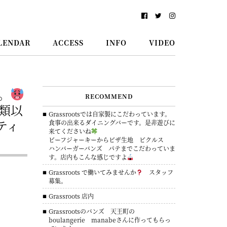
LENDAR
ACCESS
INFO
VIDEO
た。
RECOMMEND
類以
Grassrootsでは自家製にこだわっています。
ティ
食事の出来るダイニングバーです。是非遊びに
来てくださいね
ビーフジャーキーからピザ生地 ピクルス
ハンバーガーバンズ パテまでこだわっていま
す。店内もこんな感じですよ
Grassroots で働いてみませんか
スタッフ
募集。
Grassroots 店内
Grassrootsのバンズ 天王町の
boulangerie manabeさんに作ってもらっ