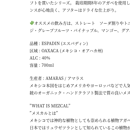
フトを貫いたシリーズ。 栽培期間8年のアガベを使用
ンスが心地良く、アフターはドライな仕上がり。
オススメの飲み方は、ストレート ソーダ割りやト
ジ・グレープフルーツ・パイナップル、マンゴー、グア
品種 : ESPADIN (エスパディン)
区域 : OAXACA (メキシコ・オアハカ州)
ALC : 40%
容量 : 700ml
生産者 : AMARAS / アマラス
メキシコ本国をはじめアメリカやヨーロッパなどで人
統のオーガニック・ハンドクラフト製法で質の良いメ
”WHAT IS MEZCAL”
”メスカルとは”
メキシコでは神的な植物としても崇められる植物アガ
日本ではリュウゼツランとして知られているこの植物か