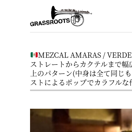
横
横
浜
浜
駅
グ
北
ラ
西
ス
口
MEZCAL AMARAS / VE
ル
か
ストレートからカクテルまで幅
ら
ー
上のパターン(中身は全て同じ
徒
ストによるポップでカラフルな
ツ
歩
–
約
YOKOHAMA
3
Grassroots
分・
–
鶴