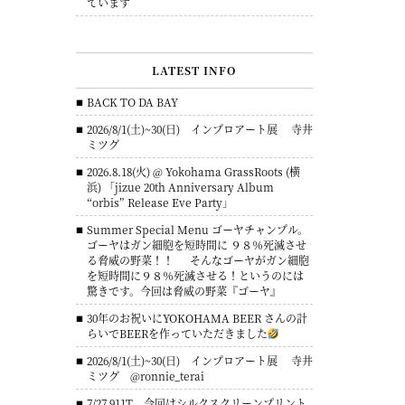
ています
LATEST INFO
BACK TO DA BAY
2026/8/1(土)~30(日) インプロアート展 寺井
ミツグ
2026.8.18(火) @ Yokohama GrassRoots (横
浜) 「jizue 20th Anniversary Album
“orbis” Release Eve Party」
Summer Special Menu ゴーヤチャンプル。
ゴーヤはガン細胞を短時間に ９８％死滅させ
る脅威の野菜！！ そんなゴーヤがガン細胞
を短時間に９８％死滅させる！というのには
驚きです。今回は脅威の野菜『ゴーヤ』
30年のお祝いにYOKOHAMA BEER さんの計
らいでBEERを作っていただきました
2026/8/1(土)~30(日) インプロアート展 寺井
ミツグ @ronnie_terai
7/27 911T 今回はシルクスクリーンプリント