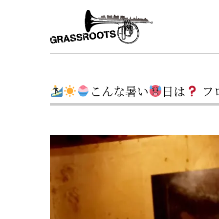
横
横
浜
浜
駅
グ
北
ラ
西
ス
口
こんな暑い
日は
フ
ル
か
ら
ー
徒
ツ
歩
–
約
YOKOHAMA
3
Grassroots
分・
–
鶴