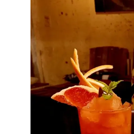
屋
町
に
あ
る
ダ
イ
ニ
ン
グ
バ
ー