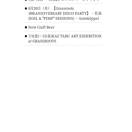
8月20日（木） 【Grassroots
30thANNIVERSARY DISCO PARTY】 ・社長
(SOIL & "PIMP" SESSIONS) ・Auto&Ippei
New Craft Beer
7/3(金)～31(金)KAZ TABU ART EXHIBITION
at GRASSROOTS