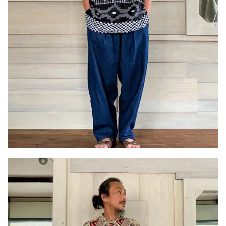
屋
町
に
あ
る
ダ
イ
ニ
ン
グ
バ
ー