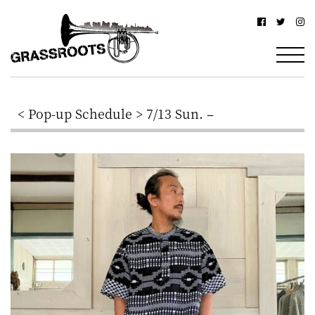
横
横
浜
浜
駅
グ
北
ラ
西
< Pop-up Schedule > 7/13 Sun. –
ス
口
ル
か
ら
ー
徒
ツ
歩
–
約
YOKOHAMA
3
Grassroots
分・
–
鶴