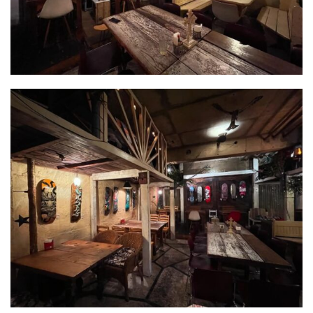
屋
町
に
あ
る
ダ
イ
ニ
ン
グ
バ
ー