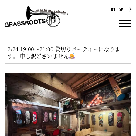
横
横
浜
浜
駅
グ
北
ラ
西
2/24 19:00～21:00 貸切りパーティーになりま
ス
口
す。 申し訳ございません
ル
か
ら
ー
徒
ツ
歩
–
約
YOKOHAMA
3
Grassroots
分・
–
鶴