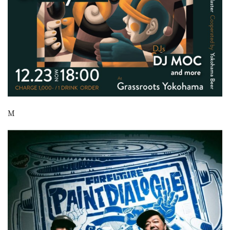
屋
町
に
あ
る
ダ
イ
M
ニ
ン
グ
バ
ー