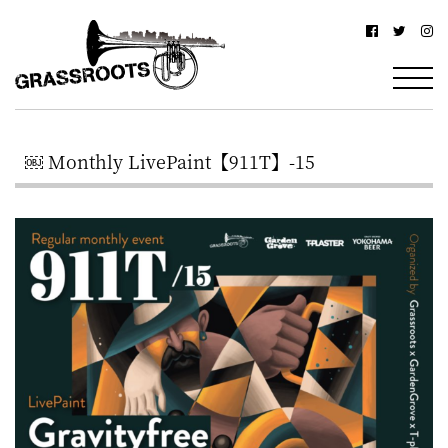
横
横
浜
浜
駅
グ
北
ラ
西
￼ Monthly LivePaint【911T】-15
ス
口
ル
か
ら
ー
徒
ツ
歩
–
約
YOKOHAMA
3
Grassroots
分・
–
鶴