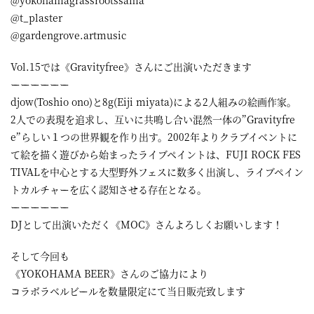
@yokohamagrassrootssama
@t_plaster
@gardengrove.artmusic
Vol.15では《Gravityfree》さんにご出演いただきます
ーーーーーー
djow(Toshio ono)と8g(Eiji miyata)による2人組みの絵画作家。
2人での表現を追求し、互いに共鳴し合い混然一体の”Gravityfre
e”らしい１つの世界観を作り出す。2002年よりクラブイベントに
て絵を描く遊びから始まったライブペイントは、FUJI ROCK FES
TIVALを中心とする大型野外フェスに数多く出演し、ライブペイン
トカルチャーを広く認知させる存在となる。
ーーーーーー
DJとして出演いただく《MOC》さんよろしくお願いします！
そして今回も
《YOKOHAMA BEER》さんのご協力により
コラボラベルビールを数量限定にて当日販売致します