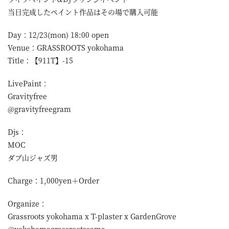
当日完成したペイント作品はその場で購入可能
Day：12/23(mon) 18:00 open
Venue：GRASSROOTS yokohama
Title：【911T】-15
LivePaint：
Gravityfree
@gravityfreegram
Djs：
MOC
ダブ山ジャズ男
Charge：1,000yen＋Order
Organize：
Grassroots yokohama x T-plaster x GardenGrove