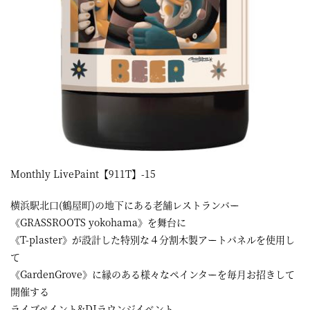
Monthly LivePaint【911T】-15
横浜駅北口(鶴屋町)の地下にある老舗レストランバー
《GRASSROOTS yokohama》を舞台に
《T-plaster》が設計した特別な４分割木製アートパネルを使用し
て
《GardenGrove》に縁のある様々なペインターを毎月お招きして
開催する
ライブペイント&DJラウンジイベント