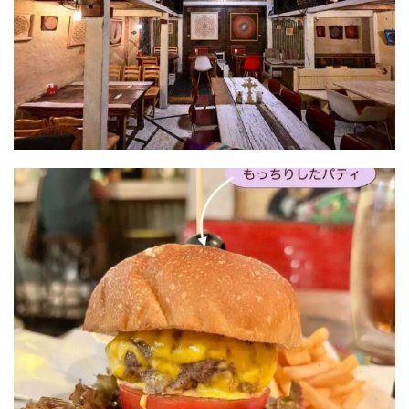
屋
町
に
あ
る
ダ
イ
ニ
ン
グ
バ
ー