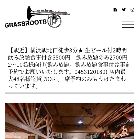
横
横
浜
浜
駅
グ
北
ラ
西
【駅近】横浜駅北口徒歩3分★ 生ビール付2時間
ス
口
飲み放題食事付き5500円 飲み放題のみ2700円
ル
か
2～10名様向け(飲み放題。飲み放題食事付は事前
予約でお願いいたします。0453120180) 店内最
ら
ー
大48名様迄貸切OK 。 席予約のみもうけたまわ
徒
っています。
ツ
歩
–
約
YOKOHAMA
3
Grassroots
分・
–
鶴