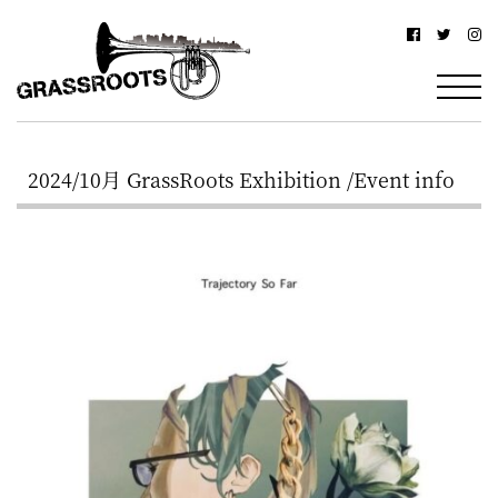
横
横
浜
浜
駅
グ
北
ラ
西
2024/10月 GrassRoots Exhibition /Event info
ス
口
ル
か
ら
ー
徒
ツ
歩
–
約
YOKOHAMA
3
Grassroots
分・
–
鶴