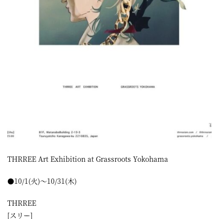
屋
町
に
あ
る
ダ
イ
ニ
ン
グ
THRREE Art Exhibition at Grassroots Yokohama
バ
●10/1(火)～10/31(木)
ー
THRREE
[スリー]