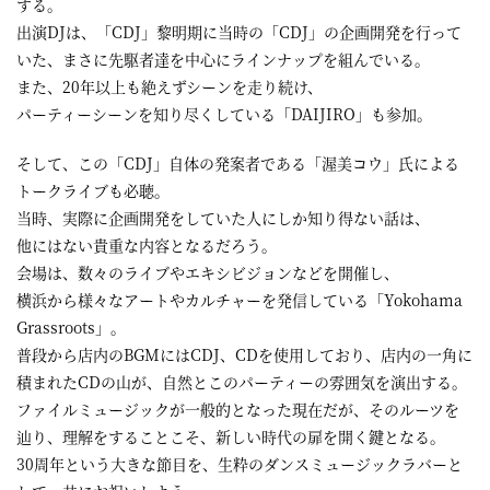
する。
出演DJは、「CDJ」黎明期に当時の「CDJ」の企画開発を行って
いた、まさに先駆者達を中心にラインナップを組んでいる。
また、20年以上も絶えずシーンを走り続け、
パーティーシーンを知り尽くしている「DAIJIRO」も参加。
そして、この「CDJ」自体の発案者である「渥美コウ」氏による
トークライブも必聴。
当時、実際に企画開発をしていた人にしか知り得ない話は、
他にはない貴重な内容となるだろう。
会場は、数々のライブやエキシビジョンなどを開催し、
横浜から様々なアートやカルチャーを発信している「Yokohama
Grassroots」。
普段から店内のBGMにはCDJ、CDを使用しており、店内の一角に
積まれたCDの山が、自然とこのパーティーの雰囲気を演出する。
ファイルミュージックが一般的となった現在だが、そのルーツを
辿り、理解をすることこそ、新しい時代の扉を開く鍵となる。
30周年という大きな節目を、生粋のダンスミュージックラバーと