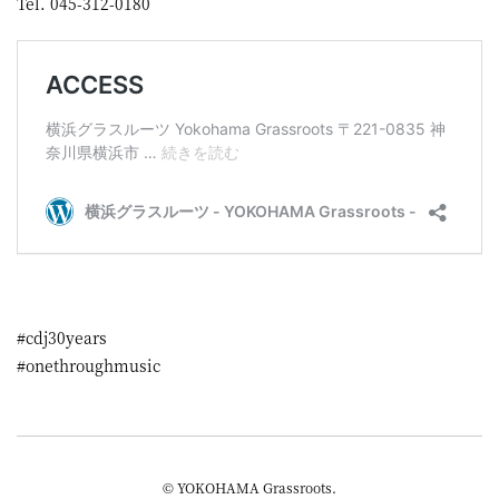
Tel. 045-312-0180
#cdj30years
#onethroughmusic
© YOKOHAMA Grassroots.