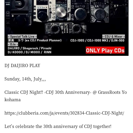
屋
町
に
あ
る
ダ
イ
DJ DAIJIRO PLAY
ニ
Sunday, 14th, July,,,
ン
Classic CDJ Night!! -CDJ 30th Anniversary- ＠ GrassRoots Yo
グ
kohama
バ
ー
https://clubberia.com/ja/events/302834-Classic-CDJ-Night/
Let’s celebrate the 30th anniversary of CDJ together!