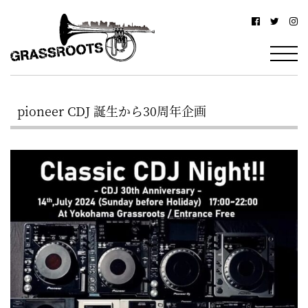
横
横
浜
浜
駅
グ
北
ラ
西
pioneer CDJ 誕生から30周年企画
ス
口
ル
か
ら
ー
徒
ツ
歩
–
約
YOKOHAMA
3
Grassroots
分・
–
鶴