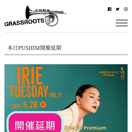
横
横
浜
浜
駅
グ
北
ラ
西
本日PUSHIM開催延期
ス
口
ル
か
ら
ー
徒
ツ
歩
–
約
YOKOHAMA
3
Grassroots
分・
–
鶴