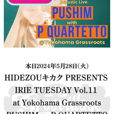
屋
町
に
あ
る
ダ
イ
ニ
ン
グ
バ
ー