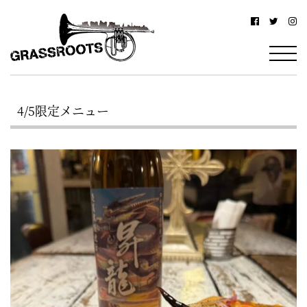
横
横
浜
浜
駅
グ
北
ラ
西
4/5限定メニュー
ス
口
ル
か
ら
ー
徒
ツ
歩
–
約
YOKOHAMA
3
Grassroots
分・
–
鶴