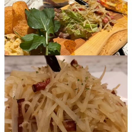
屋
町
に
あ
る
ダ
イ
ニ
ン
グ
バ
ー