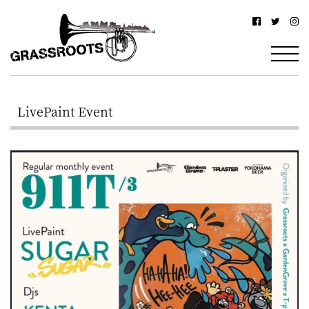
横
横
浜
浜
駅
グ
北
ラ
西
LivePaint Event
ス
口
ル
か
ら
ー
徒
ツ
歩
–
約
YOKOHAMA
3
Grassroots
分・
–
鶴