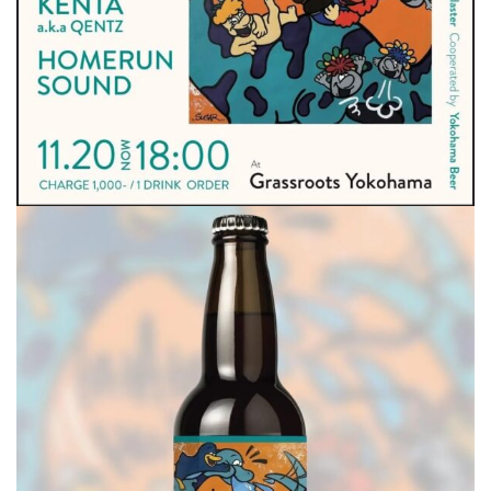
屋
町
に
あ
る
ダ
イ
ニ
ン
グ
バ
ー