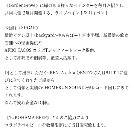
《GardenGrove》に縁のある様々なペインターを毎月お招きし
共同主催で毎月開催する、ライブペイント&DJイベント
今回は《SUGAR》
横浜ビブレ屋上<backyard>やららぽーと湘南平塚、新横浜の飲食
店舗への壁画提供や
AFRO TACOS コラボTシャツアートワーク提供、
そして沖縄での個展等、絶賛大活躍中。
DJとして出演いただく<KENTA a.k.a QENTZ>さんは911T-1に遊
びにきてくれてたご縁から。
そして信頼と実績の<HOMERUN SOUND>がレコード回しにきて
くれます。
なんて安心安全なDJ陣。
《YOKOHAMA BEER》さんのご協力により
コラボラベルビールを数量限定にて当日販売致します。