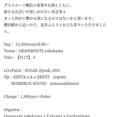
グラスルーツ横浜の食事やお酒とともに、
新たな出会いや思いがけない再会等々
きっと何かに繋がる夜になるのではないかと思います。
横浜駅から近いので、是非ふらりとお立ち寄りいただけました
ら。
Day： 11/20(mon)18:00～
Venue：GRASSROOTS yokohama
Title：【911T】-3
LivePaint：SUGAR ＠junk_r045
Djs：KENTA a.k.a QENTZ @qentz
HOMERUN SOUND @masaakihatori
Charge：1,000yen＋Order
Organize：
Grassroots yokohama x T-plaster x GardenGrove