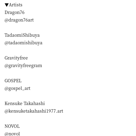
▼Artists
Dragon76
@dragon76art
TadaomiShibuya
@tadaomishibuya
Gravityfree
@gravityfreegram
GOSPEL
@gospel_art
Kensuke Takahashi
@kensuketakahashi1977.art
NOVOL
@novol