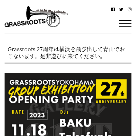
横
横
浜
浜
駅
グ
北
ラ
西
Grassroots 27周年は横浜を飛び出して青山でお
ス
口
こないます。是非遊びに来てください。
ル
か
ら
ー
徒
ツ
歩
–
約
YOKOHAMA
3
Grassroots
分・
–
鶴