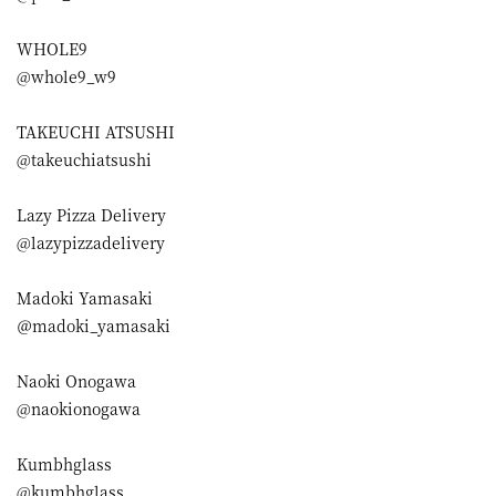
WHOLE9
@whole9_w9
TAKEUCHI ATSUSHI
@takeuchiatsushi
Lazy Pizza Delivery
@lazypizzadelivery
Madoki Yamasaki
＠madoki_yamasaki
Naoki Onogawa
@naokionogawa
Kumbhglass
@kumbhglass