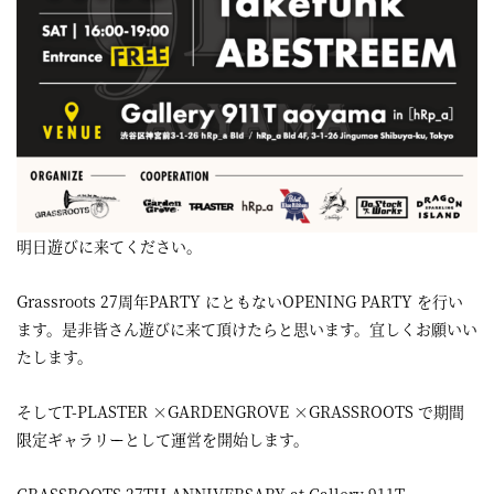
屋
町
に
あ
る
ダ
イ
明日遊びに来てください。
ニ
Grassroots 27周年PARTY にともないOPENING PARTY を行い
ン
ます。是非皆さん遊びに来て頂けたらと思います。宜しくお願いい
グ
たします。
バ
そしてT-PLASTER ×GARDENGROVE ×GRASSROOTS で期間
ー
限定ギャラリーとして運営を開始します。