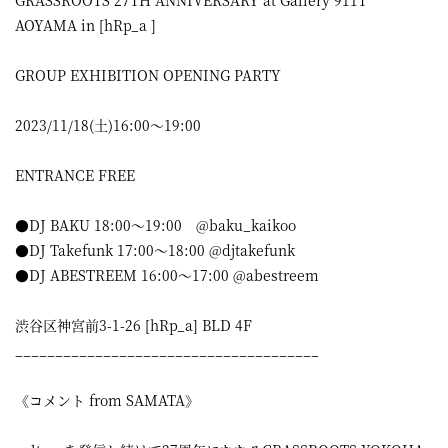
GRASSROOTS 27TH ANNIVERSARY at Gallery 911T
AOYAMA in [hRp_a ]
GROUP EXHIBITION OPENING PARTY
2023/11/18(土)16:00～19:00
ENTRANCE FREE
●DJ BAKU 18:00～19:00 @baku_kaikoo
●DJ Takefunk 17:00～18:00 @djtakefunk
●DJ ABESTREEM 16:00～17:00 @abestreem
渋谷区神宮前3-1-26 [hRp_a] BLD 4F
______________________________________
《コメント from SAMATA》