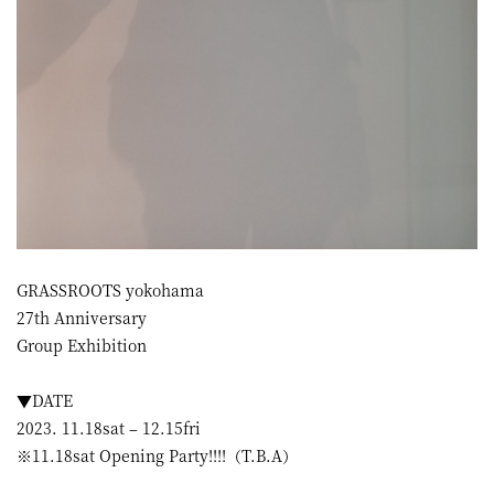
GRASSROOTS yokohama
27th Anniversary
Group Exhibition
▼DATE
2023. 11.18sat – 12.15fri
※11.18sat Opening Party!!!!（T.B.A）