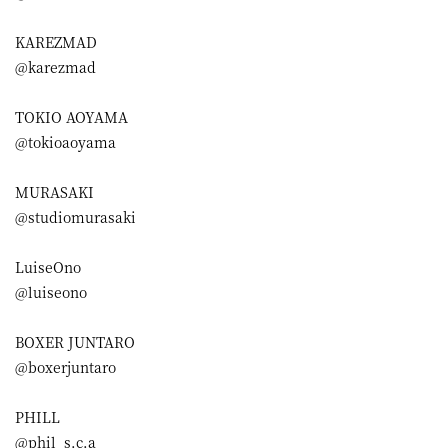
KAREZMAD
@karezmad
TOKIO AOYAMA
@tokioaoyama
MURASAKI
@studiomurasaki
LuiseOno
@luiseono
BOXER JUNTARO
@boxerjuntaro
PHILL
@phil_s.c.a