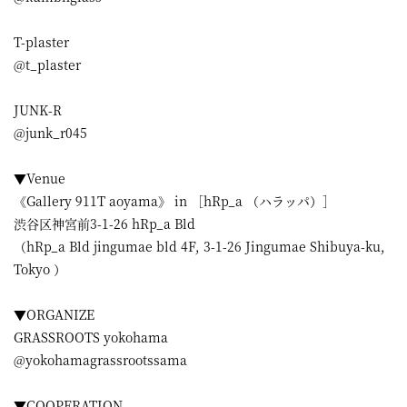
T-plaster
@t_plaster
JUNK-R
@junk_r045
▼Venue
《Gallery 911T aoyama》 in ［hRp_a （ハラッパ）］
渋谷区神宮前3-1-26 hRp_a Bld
（hRp_a Bld jingumae bld 4F, 3-1-26 Jingumae Shibuya-ku,
Tokyo ）
▼ORGANIZE
GRASSROOTS yokohama
@yokohamagrassrootssama
▼COOPERATION