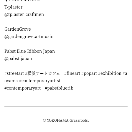
T-plaster
@tplaster_craftmen
GardenGrove
@gardengrove.artmusic
Pabst Blue Ribbon Japan
@pabst.japan
#streetart #横浜アートカフェ #fineart #popart #exhibition #a
oyama #contemporaryartist
#contemporaryart #pabstbluerib
© YOKOHAMA Grassroots.