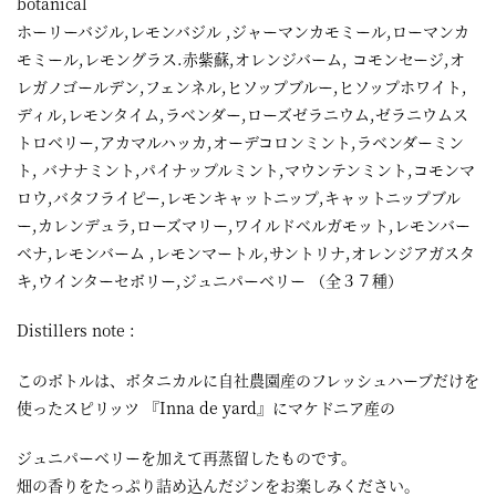
botanical
ホーリーバジル,レモンバジル ,ジャーマンカモミール,ローマンカ
モミール,レモングラス.赤紫蘇,オレンジバーム, コモンセージ,オ
レガノゴールデン,フェンネル,ヒソップブルー,ヒソップホワイト,
ディル,レモンタイム,ラベンダー,ローズゼラニウム,ゼラニウムス
トロベリー,アカマルハッカ,オーデコロンミント,ラベンダーミン
ト, バナナミント,パイナップルミント,マウンテンミント,コモンマ
ロウ,バタフライピー,レモンキャットニップ,キャットニップブル
ー,カレンデュラ,ローズマリー,ワイルドベルガモット,レモンバー
ベナ,レモンバーム ,レモンマートル,サントリナ,オレンジアガスタ
キ,ウインターセボリー,ジュニパーベリー （全３７種）
Distillers note :
このボトルは、ボタニカルに自社農園産のフレッシュハーブだけを
使ったスピリッツ 『Inna de yard』にマケドニア産の
ジュニパーベリーを加えて再蒸留したものです。
畑の香りをたっぷり詰め込んだジンをお楽しみください。