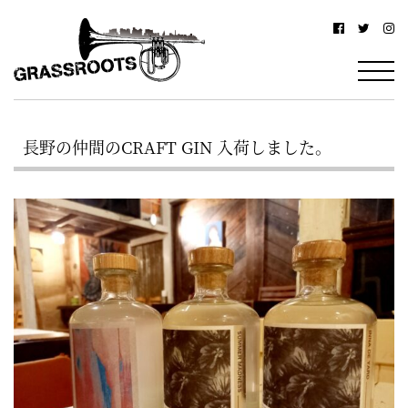
横
横
浜
浜
駅
グ
北
ラ
西
長野の仲間のCRAFT GIN 入荷しました。
ス
口
ル
か
ら
ー
徒
ツ
歩
–
約
YOKOHAMA
3
Grassroots
分・
–
鶴