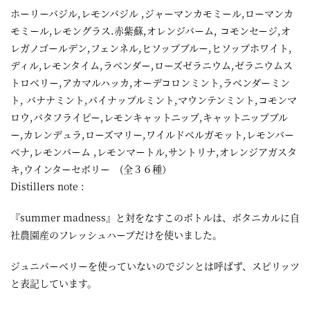
ホーリーバジル,レモンバジル ,ジャーマンカモミール,ローマンカ
モミール,レモングラス.赤紫蘇,オレンジバーム, コモンセージ,オ
レガノゴールデン,フェンネル,ヒソップブルー,ヒソップホワイト,
ディル,レモンタイム,ラベンダー,ローズゼラニウム,ゼラニウムス
トロベリー,アカマルハッカ,オーデコロンミント,ラベンダーミン
ト, バナナミント,パイナップルミント,マウンテンミント,コモンマ
ロウ,バタフライピー,レモンキャットニップ,キャットニップブル
ー,カレンデュラ,ローズマリー,ワイルドベルガモット,レモンバー
ベナ,レモンバーム ,レモンマートル,サントリナ,オレンジアガスタ
キ,ウインターセボリー (全３６種）
Distillers note :
『summer madness』と対をなすこのボトルは、ボタニカルに自
社農園産のフレッシュハーブだけを使いました。
ジュニパーベリーを使っていないのでジンとは呼ばず、スピリッツ
と表記しています。