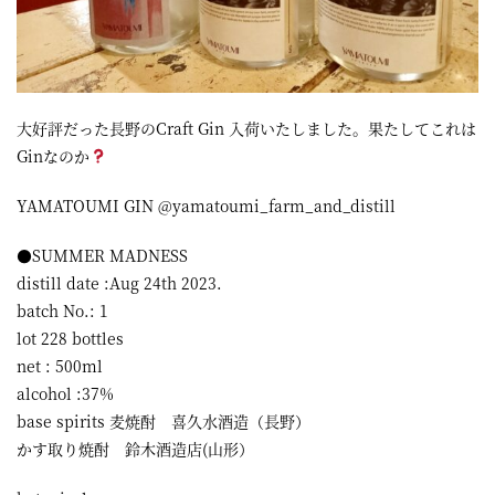
屋
町
に
大好評だった長野のCraft Gin 入荷いたしました。果たしてこれは
あ
Ginなのか
る
ダ
YAMATOUMI GIN @yamatoumi_farm_and_distill
イ
●SUMMER MADNESS
ニ
distill date :Aug 24th 2023.
batch No.: 1
ン
lot 228 bottles
グ
net : 500ml
バ
alcohol :37%
ー
base spirits 麦焼酎 喜久水酒造（長野）
かす取り焼酎 鈴木酒造店(山形）