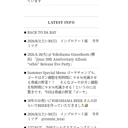
ています
LATEST INFO
BACK TO DA BAY
2026/8/1(土)~30(日) インプロアート展 寺井
ミツグ
2026.8.18(火) @ Yokohama GrassRoots (横
浜) 「jizue 20th Anniversary Album
“orbis” Release Eve Party」
Summer Special Menu ゴーヤチャンプル。
ゴーヤはガン細胞を短時間に ９８％死滅させ
る脅威の野菜！！ そんなゴーヤがガン細胞
を短時間に９８％死滅させる！というのには
驚きです。今回は脅威の野菜『ゴーヤ』
30年のお祝いにYOKOHAMA BEER さんの計
らいでBEERを作っていただきました
2026/8/1(土)~30(日) インプロアート展 寺井
ミツグ @ronnie_terai
7/27 911T 今回はシルクスクリーンプリント