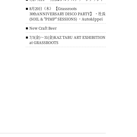
8月20日（木） 【Grassroots
30thANNIVERSARY DISCO PARTY】 ・社長
(SOIL & "PIMP" SESSIONS) ・Auto&Ippei
New Craft Beer
7/3(金)～31(金)KAZ TABU ART EXHIBITION
at GRASSROOTS