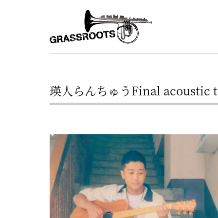
横
横
浜
浜
駅
グ
北
ラ
西
ス
口
瑛人らんちゅうFinal acoustic
ル
か
ら
ー
徒
ツ
歩
–
約
YOKOHAMA
3
Grassroots
分・
–
鶴