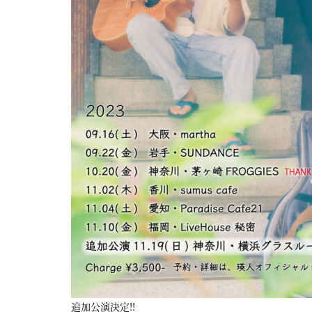
屋
町
に
あ
る
ダ
イ
ニ
ン
グ
バ
ー
追加公演決定!!