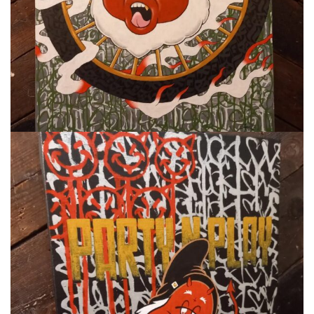
屋
町
に
あ
る
ダ
イ
ニ
ン
グ
バ
ー