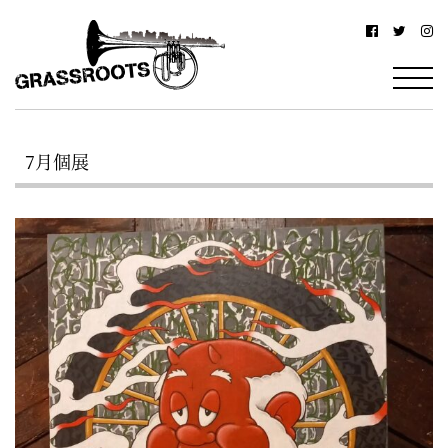
横
横
浜
浜
駅
グ
北
ラ
西
7月個展
ス
口
ル
か
ら
ー
徒
ツ
歩
–
約
YOKOHAMA
3
Grassroots
分・
–
鶴