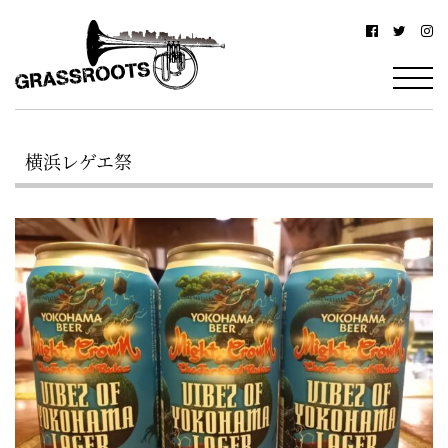
横
横
浜
浜
駅
グ
北
ラ
西
横浜レゲエ祭
ス
口
ル
か
ら
ー
徒
ツ
歩
–
約
YOKOHAMA
3
Grassroots
分・
–
鶴