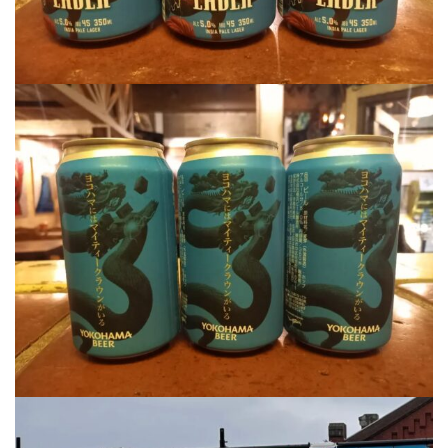
屋
町
に
あ
る
ダ
イ
ニ
ン
グ
バ
ー