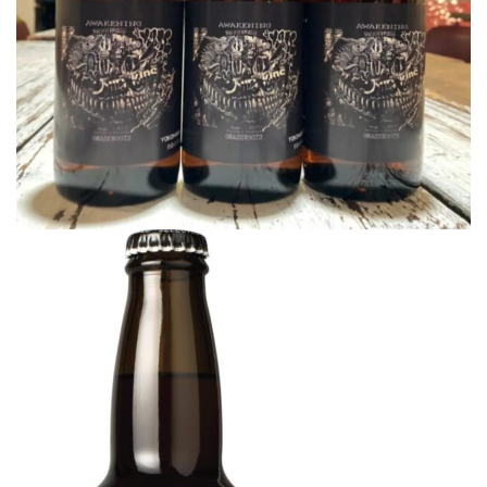
屋
町
に
あ
る
ダ
イ
ニ
ン
グ
バ
ー