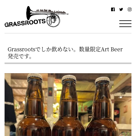
横
横
浜
浜
駅
グ
北
ラ
西
Grassrootsでしか飲めない。数量限定Art Beer
ス
口
発売です。
ル
か
ら
ー
徒
ツ
歩
–
約
YOKOHAMA
3
Grassroots
分・
–
鶴