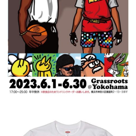
屋
町
に
あ
る
ダ
イ
ニ
ン
グ
バ
ー