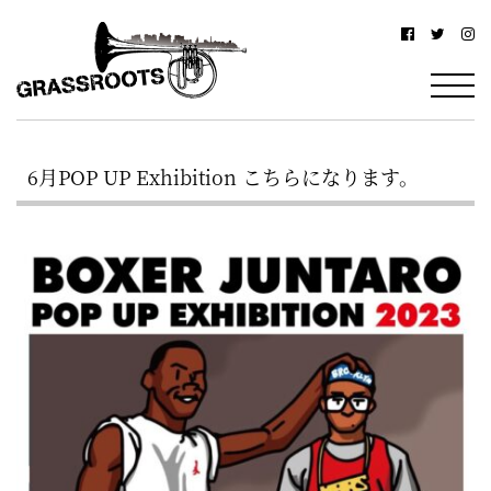
横
横
浜
浜
駅
グ
北
ラ
西
6月POP UP Exhibition こちらになります。
ス
口
ル
か
ら
ー
徒
ツ
歩
–
約
YOKOHAMA
3
Grassroots
分・
–
鶴