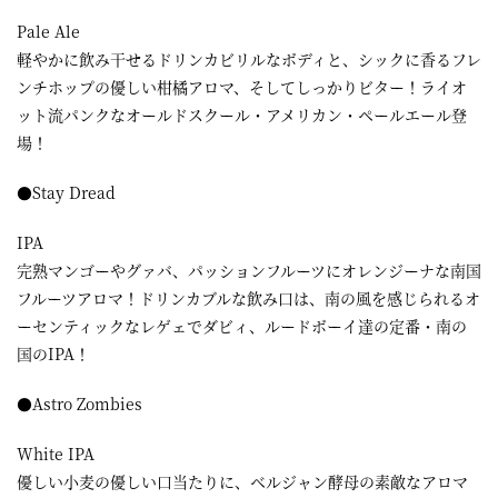
Pale Ale
軽やかに飲み干せるドリンカビリルなボディと、シックに香るフレ
ンチホップの優しい柑橘アロマ、そしてしっかりビター！ライオ
ット流パンクなオールドスクール・アメリカン・ペールエール登
場！
●Stay Dread
IPA
完熟マンゴーやグァバ、パッションフルーツにオレンジーナな南国
フルーツアロマ！ドリンカブルな飲み口は、南の風を感じられるオ
ーセンティックなレゲェでダビィ、ルードボーイ達の定番・南の
国のIPA！
●Astro Zombies
White IPA
優しい小麦の優しい口当たりに、ベルジャン酵母の素敵なアロマ