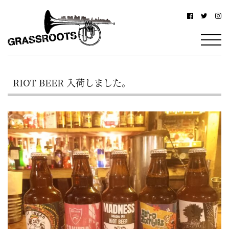
横
横
浜
浜
駅
グ
北
ラ
西
RIOT BEER 入荷しました。
ス
口
ル
か
ら
ー
徒
ツ
歩
–
約
YOKOHAMA
3
Grassroots
分・
–
鶴