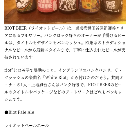
屋
町
に
RIOT BEER（ライオットビール）は、東京都世田谷区祖師谷エリ
あ
アにあるブルワリー。パンクロック好きのオーナーが手掛けるビー
ルは、タイトルもデザインもパンキッシュ。欧州系のトラディショ
る
ナルなビールから最新スタイルまで、丁寧に仕込まれたビールが支
ダ
持されています
イ
riot”とは英語で暴動のこと。イングランドのパンクバンド、ザ・
ニ
クラッシュの楽曲名「White Riot」から付けたのだそう。共同オ
ン
ーナーの1人・上地風吾さんはパンク好きで、RIOT BEERのビー
グ
ルのタイトルやパッケージなどのアートワークはどれもパンキッ
シュです。
バ
ー
●Riot Pale Ale
ライオットペールエール