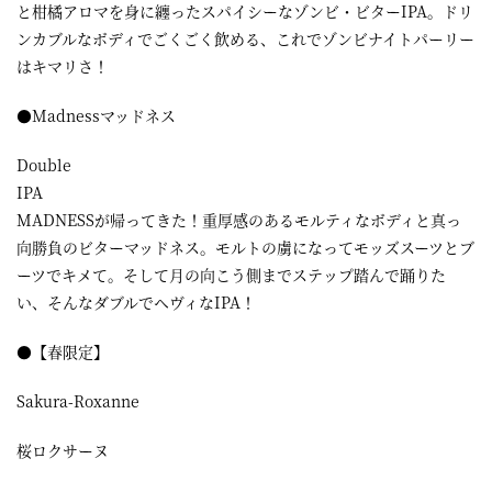
と柑橘アロマを身に纏ったスパイシーなゾンビ・ビターIPA。ドリ
ンカブルなボディでごくごく飲める、これでゾンビナイトパーリー
はキマリさ！
●Madnessマッドネス
Double
IPA
MADNESSが帰ってきた！重厚感のあるモルティなボディと真っ
向勝負のビターマッドネス。モルトの虜になってモッズスーツとブ
ーツでキメて。そして月の向こう側までステップ踏んで踊りた
い、そんなダブルでヘヴィなIPA！
●【春限定】
Sakura-Roxanne
桜ロクサーヌ