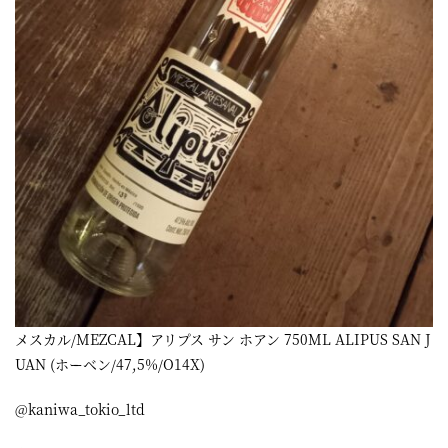
屋
町
に
あ
る
ダ
イ
ニ
ン
グ
メスカル/MEZCAL】アリプス サン ホアン 750ML ALIPUS SAN J
バ
UAN (ホーベン/47,5%/O14X)
ー
@kaniwa_tokio_ltd