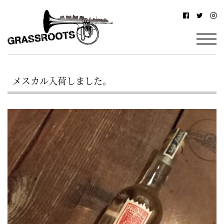
横
横
浜
浜
駅
グ
北
ラ
西
メスカル入荷しました。
ス
口
ル
か
ら
ー
徒
ツ
歩
–
約
YOKOHAMA
3
Grassroots
分・
–
鶴