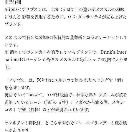
商品詳細
Alipus＜アリプス＞は、土壌（テロア）の違いがメスカルの風味
に与える 影響を表現するために、ロス･ダンサンテスが立ち上げた
ブランド。
メス カルで有名な6地域の伝統的な蒸留所とコラボレーションして
います。
地 酒としてのメスカルを追及しているブランドで、Drink’s Inter
nationalのバーテン が好きなメスカルで毎年トップ3以内に入りま
す。
「アリプス」は、50年代にメキシコで使わ れたスラングで「酒」
を意味します。
英語で いう”booze”。 ロゴは版画で、神聖な鳥ケ ツアールが蛇を
退治しているシーン（”A”の 文字）、アガべから滴る酒、メキシ
コの十 字架（外枠）などが表現されています。
サンホアンの特徴は、とても華やかでフルーツブランデーの様な風
味があります。