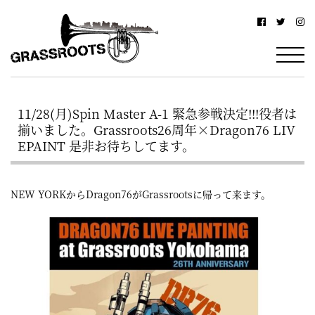
横
横
浜
浜
駅
グ
北
ラ
西
11/28(月)Spin Master A-1 緊急参戦決定!!!役者は
ス
口
揃いました。Grassroots26周年×Dragon76 LIV
ル
か
EPAINT 是非お待ちしてます。
ら
ー
徒
ツ
NEW YORKからDragon76がGrassrootsに帰って来ます。
歩
–
約
YOKOHAMA
3
Grassroots
分・
–
鶴