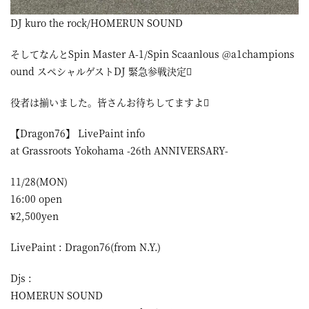
DJ kuro the rock/HOMERUN SOUND
そしてなんとSpin Master A-1/Spin Scaanlous @a1champions
ound スペシャルゲストDJ 緊急参戦決定
役者は揃いました。皆さんお待ちしてますよ
【Dragon76】 LivePaint info
at Grassroots Yokohama -26th ANNIVERSARY-
11/28(MON)
16:00 open
¥2,500yen
LivePaint : Dragon76(from N.Y.)
Djs :
HOMERUN SOUND