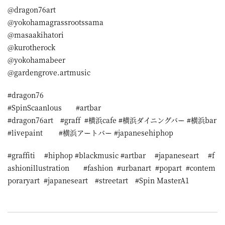
@dragon76art
@yokohamagrassrootssama
@masaakihatori
@kurotherock
@yokohamabeer
@gardengrove.artmusic
#dragon76
#SpinScaanlous #artbar
#dragon76art #graff #横浜cafe #横浜ダイニングバー #横浜bar
#livepaint #横浜アートバー #japanesehiphop
#graffiti #hiphop #blackmusic #artbar #japaneseart #f
ashionillustration #fashion #urbanart #popart #contem
poraryart #japaneseart #streetart #Spin MasterA1