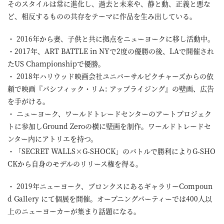
そのスタイルは常に進化し、過去と未来や、静と動、正義と悪な
ど、相反するものの共存をテーマに作品を生み出している。
・ 2016年から妻、子供と共に拠点をニューヨークに移し活動中。
・2017年、ART BATTLE in NYで2度の優勝の後、LAで開催され
たUS Championshipで優勝。
・ 2018年ハリウッド映画会社ユニバーサルピクチャーズからの依
頼で映画『パシフィック・リム: アップライジング』の壁画、広告
を手がける。
・ ニューヨーク、ワールドトレードセンターのアートプロジェク
トに参加しGround Zeroの横に壁画を制作。ワールドトレードセ
ンター内にアトリエを持つ。
・「SECRET WALLS×G-SHOCK」のバトルで勝利によりG-SHO
CKから自身のモデルのリリース権を得る。
・ 2019年ニューヨーク、ブロンクスにあるギャラリーCompoun
d Gallery にて個展を開催。オープニングパーティーでは400人以
上のニューヨーカーが集まり話題になる。