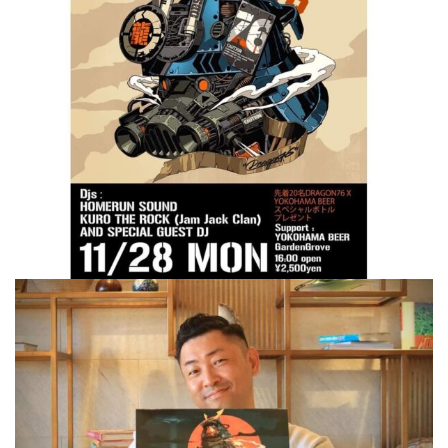
屋
町
に
あ
る
ダ
イ
ニ
ン
グ
バ
ー