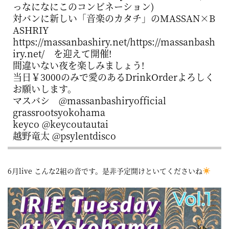
っなになにこのコンビネーション)
屋
対バンに新しい「音楽のカタチ」のMASSAN×B
町
ASHRIY
https://massanbashiry.net/https://massanbash
に
iry.net/ を迎えて開催!
あ
間違いない夜を楽しみましょう!
当日￥3000のみで愛のあるDrinkOrderよろしく
る
お願いします。
ダ
マスバシ @massanbashiryofficial
イ
grassrootsyokohama
keyco @keycoutautai
ニ
越野竜太 @psylentdisco
ン
グ
6月live こんな2組の音です。是非予定開けといてくださいね
バ
ー