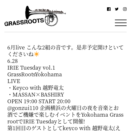
横
横
浜
浜
駅
グ
北
ラ
西
6月live こんな2組の音です。是非予定開けといて
ス
口
くださいね
ル
か
6.28
IRIE Tuesday vol.1
ら
ー
GrassRootsYokohama
徒
LIVE
ツ
・Keyco with 越野竜太
歩
–
・MASSAN×BASHIRY
約
OPEN 19:00 START 20:00
YOKOHAMA
@gonzui110 企画横浜の火曜日の夜を音楽とお
3
酒でご機嫌で楽しむイベントをYokohama Grass
Grassroots
分・
rootでIRIE Tuesdayとして開催!
–
鶴
第1回目のゲストとしてkeyco with 越野竜太(え