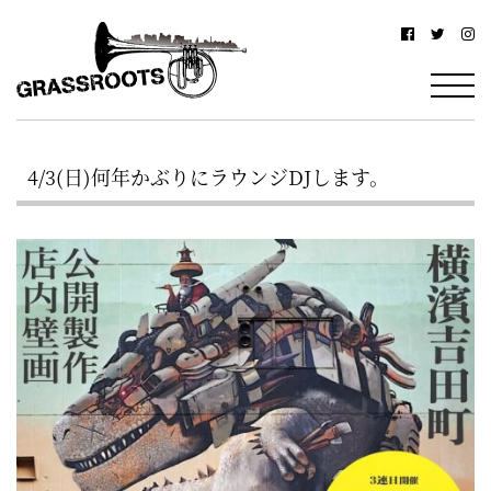
横
横
浜
浜
駅
グ
北
ラ
西
4/3(日)何年かぶりにラウンジDJします。
ス
口
ル
か
ら
ー
徒
ツ
歩
–
約
YOKOHAMA
3
Grassroots
分・
–
鶴