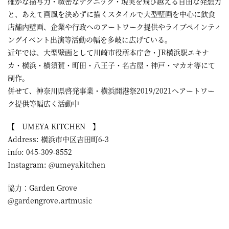
確かな描写力・緻密なテクニック・現実を飛び越える自由な発想力
と、あえて画風を決めずに描くスタイルで大型壁画を中心に飲食
店舗内壁画、企業や行政へのアートワーク提供やライブペインティ
ングイベント出演等活動の幅を多岐に広げている。
近年では、大型壁画として川崎市役所本庁舎・JR横浜駅エキナ
カ・横浜・横須賀・町田・八王子・名古屋・神戸・マカオ等にて
制作。
併せて、神奈川県啓発事業・横浜開港祭2019/2021へアートワー
ク提供等幅広く活動中
【 UMEYA KITCHEN 】
Address: 横浜市中区吉田町6-3
info: 045-309-8552
Instagram: @umeyakitchen
協力：Garden Grove
@gardengrove.artmusic