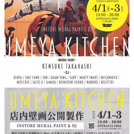
屋
町
に
あ
る
ダ
イ
ニ
ン
グ
バ
ー