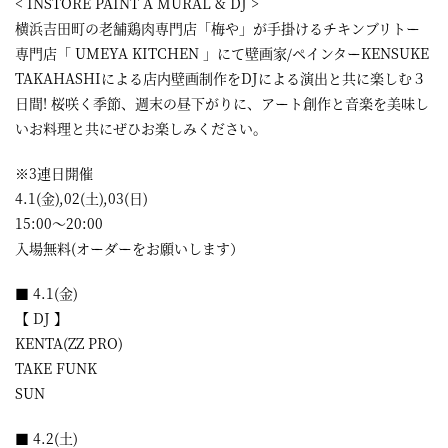
< INSTORE PAINT A MURAL & DJ >
横浜吉田町の老舗鶏肉専門店「梅や」が手掛けるチキンブリトー
専門店「 UMEYA KITCHEN 」にて壁画家/ペインターKENSUKE
TAKAHASHIによる店内壁画制作をDJによる演出と共に楽しむ３
日間! 桜咲く季節、週末の昼下がりに、アート創作と音楽を美味し
いお料理と共にぜひお楽しみください。
※3連日開催
4.1(金),02(土),03(日)
15:00〜20:00
入場無料(オーダーをお願いします）
■ 4.1(金)
【 DJ 】
KENTA(ZZ PRO)
TAKE FUNK
SUN
■ 4.2(土)