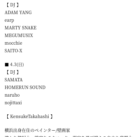
【 DJ 】
ADAM YANG
earp
MARTY SNAKE
MEGUMUSIX
mocchie
SAITO-X
■ 4.3(日)
【 DJ 】
SAMATA
HOMERUN SOUND
naruho
nojittaxi
【 KensukeTakahashi 】
横浜出身在住のペインター/壁画家