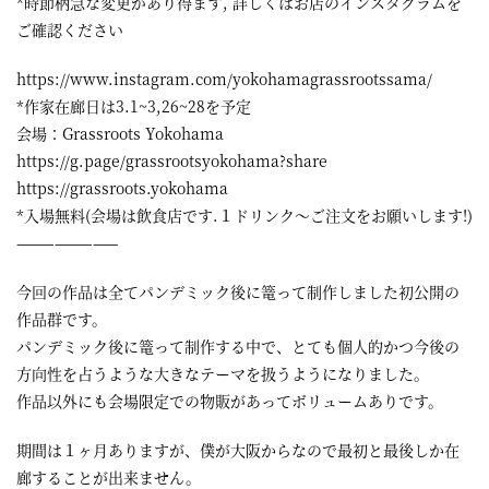
*時節柄急な変更があり得ます, 詳しくはお店のインスタグラムを
ご確認ください
https://www.instagram.com/yokohamagrassrootssama/
*作家在廊日は3.1~3,26~28を予定
会場：Grassroots Yokohama
https://g.page/grassrootsyokohama?share
https://grassroots.yokohama
*入場無料(会場は飲食店です.１ドリンク～ご注文をお願いします!)
————————
今回の作品は全てパンデミック後に篭って制作しました初公開の
作品群です。
パンデミック後に篭って制作する中で、とても個人的かつ今後の
方向性を占うような大きなテーマを扱うようになりました。
作品以外にも会場限定での物販があってボリュームありです。
期間は１ヶ月ありますが、僕が大阪からなので最初と最後しか在
廊することが出来ません。