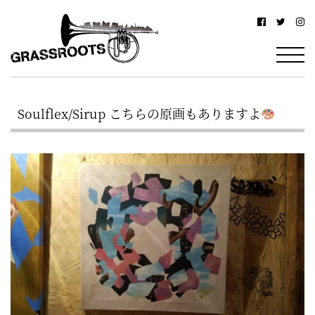
横
横
浜
浜
駅
グ
北
ラ
西
Soulflex/Sirup こちらの原画もありますよ
ス
口
ル
か
ら
ー
徒
ツ
歩
–
約
YOKOHAMA
3
Grassroots
分・
–
鶴