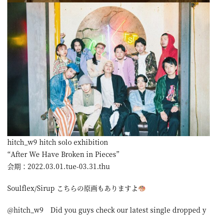
屋
町
に
あ
る
ダ
イ
ニ
ン
hitch_w9 hitch solo exhibition
グ
“After We Have Broken in Pieces”
会期：2022.03.01.tue-03.31.thu
バ
ー
Soulflex/Sirup こちらの原画もありますよ
@hitch_w9 Did you guys check our latest single dropped y