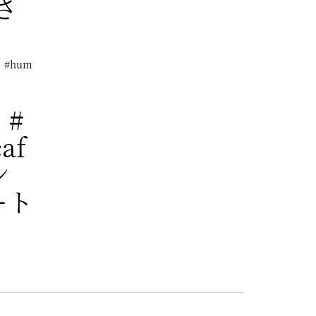
さ
 #hum
 #
af
ラン
ート