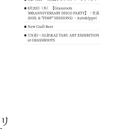
8月20日（木） 【Grassroots
30thANNIVERSARY DISCO PARTY】 ・社長
(SOIL & "PIMP" SESSIONS) ・Auto&Ippei
New Craft Beer
7/3(金)～31(金)KAZ TABU ART EXHIBITION
at GRASSROOTS
リ