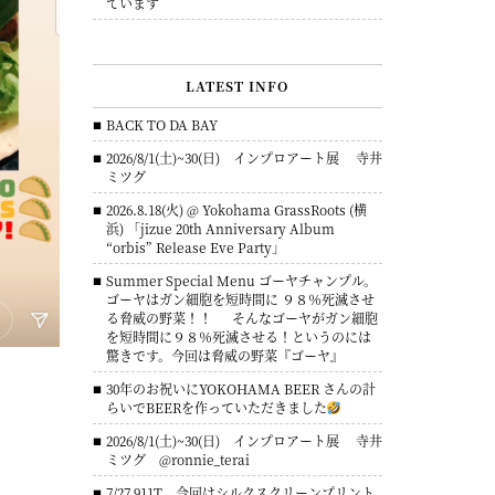
ています
LATEST INFO
BACK TO DA BAY
2026/8/1(土)~30(日) インプロアート展 寺井
ミツグ
2026.8.18(火) @ Yokohama GrassRoots (横
浜) 「jizue 20th Anniversary Album
“orbis” Release Eve Party」
Summer Special Menu ゴーヤチャンプル。
ゴーヤはガン細胞を短時間に ９８％死滅させ
る脅威の野菜！！ そんなゴーヤがガン細胞
を短時間に９８％死滅させる！というのには
驚きです。今回は脅威の野菜『ゴーヤ』
30年のお祝いにYOKOHAMA BEER さんの計
らいでBEERを作っていただきました
2026/8/1(土)~30(日) インプロアート展 寺井
ミツグ @ronnie_terai
7/27 911T 今回はシルクスクリーンプリント