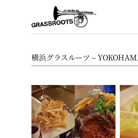
横
横
浜
浜
駅
グ
北
ラ
西
ス
口
横浜グラスルーツ – YOKOHAMA G
ル
か
ら
ー
徒
ツ
歩
–
約
YOKOHAMA
3
Grassroots
分・
–
鶴