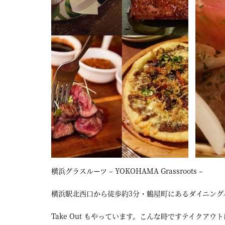
屋
町
に
あ
る
ダ
イ
ニ
ン
グ
横浜グラスルーツ – YOKOHAMA Grassroots –
バ
ー
横浜駅北西口から徒歩約3分・鶴屋町にあるダイニング
Take Out もやっています。こんな時ですテイクア