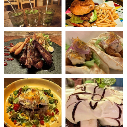
屋
町
に
あ
る
ダ
イ
ニ
ン
グ
バ
ー