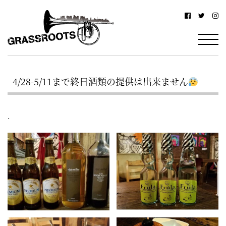
横
横
浜
浜
駅
グ
北
ラ
西
4/28-5/11まで終日酒類の提供は出来ません
ス
口
ル
か
.
ら
ー
徒
ツ
歩
–
約
YOKOHAMA
3
Grassroots
分・
–
鶴