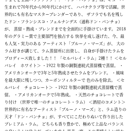
生まれで70年代から90年代にかけて、 ハバナクラブ等で活躍。世
界的にも有名なマスターブレンダーであり、 ザフラでも名を残し
たドン・フランシスコ・フェルナンデス（通称ドン・パンチョ）
が、 蒸留・熟成・ブレンドまでを全面的に手掛けています。 2018
年のグラミー賞で主要部門を独占する 快挙を成し遂げた、今、最
も人気・実力のある アーティスト「ブルーノ・マーズ」が、 大の
ラム好きが講じて、ラム蒸留所に出資し、 自身が手掛けたラムを
プロディース致しました！！ 「セルバレイ・ラム」2種！！ ＜セル
バレイ ホワイト＞ ・1922 年製の銅製連続式蒸留機で蒸留。 ・
アメリカンオークで3年と5年熟成させたラムをブレンド。 ・風味
を最大限に残しつつ、カーボンフィルターで 色のみを除去。 ＜セ
ルバレイ チョコレート＞ ・1922 年製の銅製連続式蒸留機で蒸
留。 ・アメリカンオークで5年熟成。 ・天然のチョコレートで香
り付け （世界で唯一のチョコレート・ラム） ＜酒屋のコメント＞
世界的に有名なアーティスト「ブルーノ・マーズ」と、ラム造りの
天才「ドン・パンチョ」が、すべてにこだわりぬいて作り出した
プレミアム・ラム。 どちらも香り豊かで、極めて上品なバランス