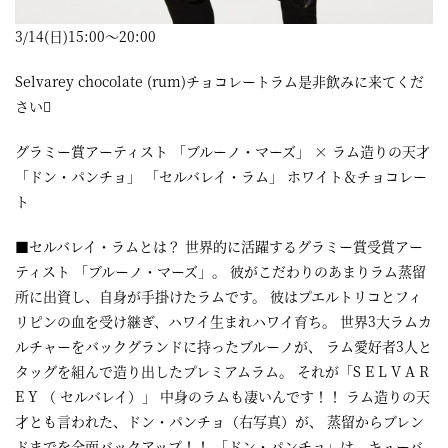
3/14(日)15:00～20:00
Selvarey chocolate (rum)チョコレートラム是非飲みに来てくだ
さい
グラミー賞アーティスト 「ブルーノ・マーズ」 × ラム造りの天才
「ドン・パンチョ」 「セルバレイ・ラム」 ホワイト＆チョコレー
ト
■セルバレイ・ラムとは？ 世界的に活躍するグラミー賞受賞アー
ティスト 「ブルーノ・マーズ」。 彼がこだわりのあまりラム蒸留
所に出資し、自身が手掛けたラムです。 彼はプエルトリコとフィ
リピンの血を受け継ぎ、ハワイ生まれハワイ育ち。 世界3大ラムカ
ルチャーをバックグランドに持ったブルーノが、 ラム愛好者3人と
タッグを組んで造り出したプレミアムラム。 それが「S E L V A R
E Y （ セルバレイ）」 中身のラムも凄いんです！！ ラム造りの天
才とも言われた、ドン・パンチョ（右写真）が、 蒸留からブレン
ドまでを全面バックアップ！！ 「ドン・パンチョ」は、キューバ