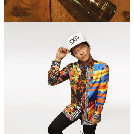
屋
町
に
あ
る
ダ
イ
ニ
ン
グ
バ
ー