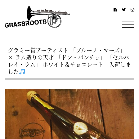
横
横
浜
浜
駅
グ
北
ラ
西
グラミー賞アーティスト 「ブルーノ・マーズ」
ス
口
× ラム造りの天才 「ドン・パンチョ」 「セルバ
ル
か
レイ・ラム」 ホワイト＆チョコレート 入荷しま
した
ら
ー
徒
ツ
歩
–
約
YOKOHAMA
3
Grassroots
分・
–
鶴