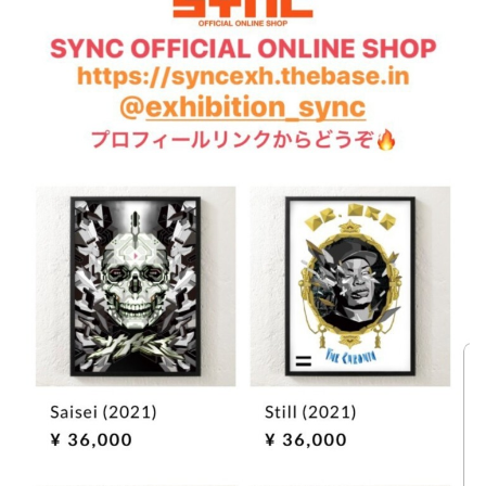
屋
町
に
あ
る
ダ
イ
ニ
ン
グ
バ
ー