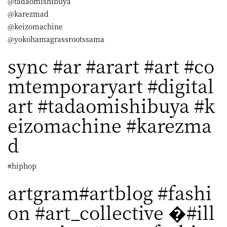
@tadaomishibuya
@karezmad
@keizomachine
@yokohamagrassrootssama
sync #ar #arart #art #co
mtemporaryart #digital
art #tadaomishibuya #k
eizomachine #karezma
d
#hiphop
artgram#artblog #fashi
on #art_collective �#ill