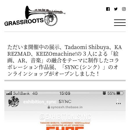
横
横
浜
浜
駅
グ
北
ラ
西
ただいま開催中の展示、Tadaomi Shibuya、KA
ス
口
REZMAD、KEIZOmachine!の３人による「絵
ル
か
画、AR、音楽」の融合をテーマに制作したコラ
ボレーション作品展、「SYNC (シンク）」のオ
ら
ー
ンラインショップがオープンしました！
徒
ツ
歩
–
約
YOKOHAMA
3
Grassroots
分・
–
鶴