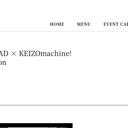
HOME
MENU
EVENT CA
AD × KEIZOmachine!
on