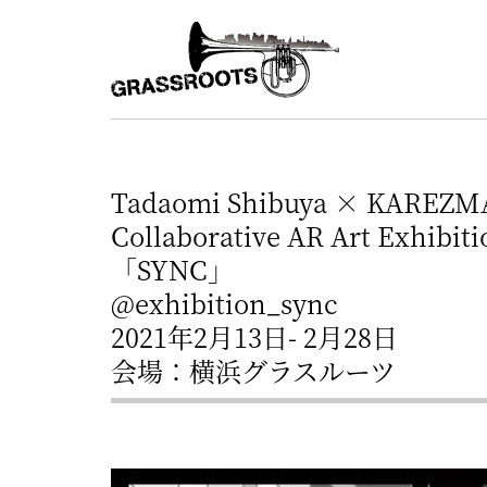
横
横
浜
浜
駅
グ
北
ラ
西
ス
口
Tadaomi Shibuya × KAREZM
ル
か
Collaborative AR Art Exhibiti
ら
ー
「SYNC」
徒
@exhibition_sync
ツ
歩
2021年2月13日- 2月28日
–
約
会場：横浜グラスルーツ
YOKOHAMA
3
Grassroots
分・
–
鶴