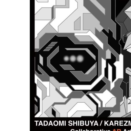
屋
町
に
あ
る
ダ
イ
ニ
ン
グ
バ
ー