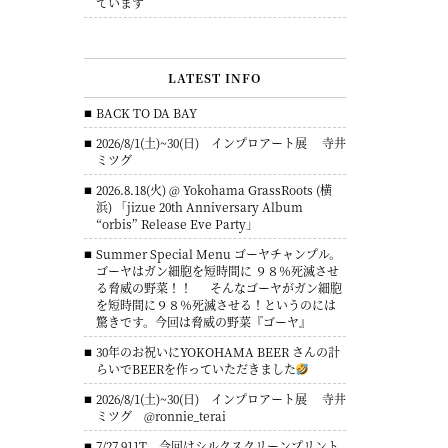
ています
LATEST INFO
BACK TO DA BAY
2026/8/1(土)~30(日) インプロアート展 寺井
ミツグ
2026.8.18(火) @ Yokohama GrassRoots (横
浜) 「jizue 20th Anniversary Album
“orbis” Release Eve Party」
Summer Special Menu ゴーヤチャンプル。
ゴーヤはガン細胞を短時間に ９８％死滅させ
る脅威の野菜！！ そんなゴーヤがガン細胞
を短時間に９８％死滅させる！というのには
驚きです。今回は脅威の野菜『ゴーヤ』
30年のお祝いにYOKOHAMA BEER さんの計
らいでBEERを作っていただきました
2026/8/1(土)~30(日) インプロアート展 寺井
ミツグ @ronnie_terai
7/27 911T 今回はシルクスクリーンプリント