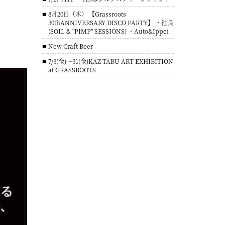
8月20日（木） 【Grassroots
30thANNIVERSARY DISCO PARTY】 ・社長
(SOIL & "PIMP" SESSIONS) ・Auto&Ippei
New Craft Beer
7/3(金)～31(金)KAZ TABU ART EXHIBITION
at GRASSROOTS