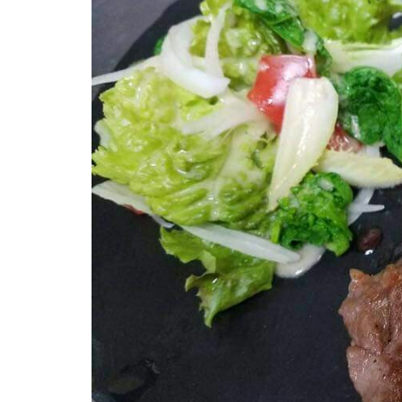
屋
町
に
あ
る
ダ
イ
ニ
ン
グ
バ
ー