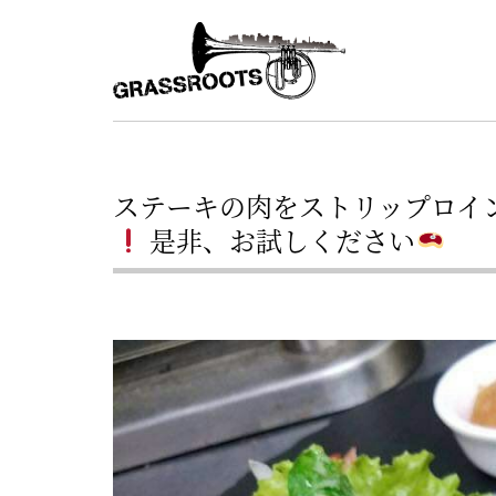
横
横
浜
浜
駅
グ
北
ラ
西
ス
口
ステーキの肉をストリップロイ
ル
か
是非、お試しください
ら
ー
徒
ツ
歩
–
約
YOKOHAMA
3
Grassroots
分・
–
鶴