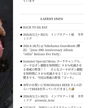
ています
LATEST INFO
BACK TO DA BAY
2026/8/1(土)~30(日) インプロアート展 寺井
ミツグ
2026.8.18(火) @ Yokohama GrassRoots (横
浜) 「jizue 20th Anniversary Album
“orbis” Release Eve Party」
Summer Special Menu ゴーヤチャンプル。
ゴーヤはガン細胞を短時間に ９８％死滅させ
る脅威の野菜！！ そんなゴーヤがガン細胞
を短時間に９８％死滅させる！というのには
驚きです。今回は脅威の野菜『ゴーヤ』
30年のお祝いにYOKOHAMA BEER さんの計
らいでBEERを作っていただきました
2026/8/1(土)~30(日) インプロアート展 寺井
ミツグ @ronnie_terai
7/27 911T 今回はシルクスクリーンプリント