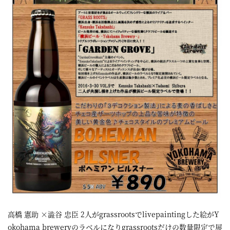
屋
町
に
あ
る
ダ
イ
ニ
ン
グ
バ
ー
高橋 憲助 ×澁谷 忠臣 2人がgrassrootsでlivepaintingした絵がY
okohama breweryのラベルになりgrassrootsだけの数量限定で展